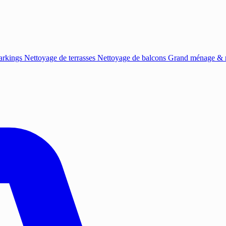
arkings
Nettoyage de terrasses
Nettoyage de balcons
Grand ménage & r