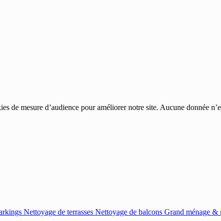
ies de mesure d’audience pour améliorer notre site. Aucune donnée n’est
arkings
Nettoyage de terrasses
Nettoyage de balcons
Grand ménage & r