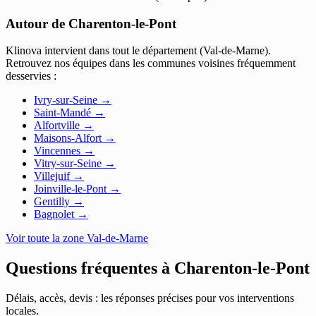
Autour de Charenton-le-Pont
Klinova intervient dans tout le département (Val-de-Marne).
Retrouvez nos équipes dans les communes voisines fréquemment
desservies :
Ivry-sur-Seine
→
Saint-Mandé
→
Alfortville
→
Maisons-Alfort
→
Vincennes
→
Vitry-sur-Seine
→
Villejuif
→
Joinville-le-Pont
→
Gentilly
→
Bagnolet
→
Voir toute la zone Val-de-Marne
Questions fréquentes à
Charenton-le-Pont
Délais, accès, devis : les réponses précises pour vos interventions
locales.