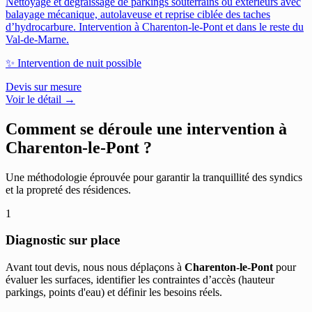
Nettoyage et dégraissage de parkings souterrains ou extérieurs avec
balayage mécanique, autolaveuse et reprise ciblée des taches
d’hydrocarbure.
Intervention à Charenton-le-Pont et dans le reste du
Val-de-Marne.
✨
Intervention de nuit possible
Devis sur mesure
Voir le détail →
Comment se déroule une intervention à
Charenton-le-Pont
?
Une méthodologie éprouvée pour garantir la tranquillité des syndics
et la propreté des résidences.
1
Diagnostic sur place
Avant tout devis, nous nous déplaçons à
Charenton-le-Pont
pour
évaluer les surfaces, identifier les contraintes d’accès (hauteur
parkings, points d'eau) et définir les besoins réels.