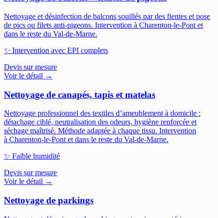
Nettoyage et désinfection de balcons souillés par des fientes et pose
de pics ou filets anti-pigeons.
Intervention à Charenton-le-Pont et
dans le reste du Val-de-Marne.
✨
Intervention avec EPI complets
Devis sur mesure
Voir le détail →
Nettoyage de canapés, tapis et matelas
Nettoyage professionnel des textiles d’ameublement à domicile :
détachage ciblé, neutralisation des odeurs, hygiène renforcée et
séchage maîtrisé. Méthode adaptée à chaque tissu.
Intervention
à Charenton-le-Pont et dans le reste du Val-de-Marne.
✨
Faible humidité
Devis sur mesure
Voir le détail →
Nettoyage de parkings