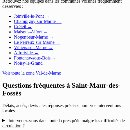
Retrouvez nos équipes dans les communes voisines fréquemment
desservies :
Joinville-le-Pont
→
Champigny-sur-Marne
→
Créteil
→
Maisons-Alfort
→
Nogent-sur-Marne
→
Le Perreux-sur-Marne
→
Villiers-sur-Marne
→
Alfortville
→
Fontenay-sous-Bois
→
Noisy-le-Grand
→
Voir toute la zone Val-de-Marne
Questions fréquentes à
Saint-Maur-des-
Fossés
Délais, accès, devis : les réponses précises pour vos interventions
locales.
Intervenez-vous dans toute la presqu'île malgré les difficultés de
circulation ?