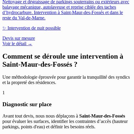
Nettoyage et dégraissage de parkings souterrains ou extérieurs avec
balayage mécanique, autolaveuse et reprise ciblée des taches
d’hydrocarbure.
Intervention à Saint-Maur-des-Fossés et dans le
reste du Val-de-Marne.
✨
Intervention de nuit possible
Devis sur mesure
Voir le détail →
Comment se déroule une intervention à
Saint-Maur-des-Fossés
?
Une méthodologie éprouvée pour garantir la tranquillité des syndics
et la propreté des résidences.
1
Diagnostic sur place
Avant tout devis, nous nous déplaçons à
Saint-Maur-des-Fossés
pour évaluer les surfaces, identifier les contraintes d’accès (hauteur
parkings, points d'eau) et définir les besoins réels.