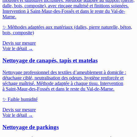
mousses et salissures incrustées. Méthode adaptée au support (pierre,
dalle, bois, composite), avec rinçage maîtrisé et finitions soignées.
Intervention à Saint-Maur-des-Fossés et dans le reste du Val-de-
Marne.
✨
Méthodes adaptées aux matériaux (dalles, pierre naturelle, béton,
bois, composite)
Devis sur mesure
Voir le détail →
Nettoyage de canapés, tapis et matelas
Nettoyage professionnel des textiles d’ameublement à domicile :
détachage ciblé, neutralisation des odeurs, hygiène renforcée et
séchage maîtrisé. Méthode adaptée à chaque tissu.
Intervention
à Saint-Maur-des-Fossés et dans le reste du Val-de-Marne.
✨
Faible humidité
Devis sur mesure
Voir le détail →
Nettoyage de parkings