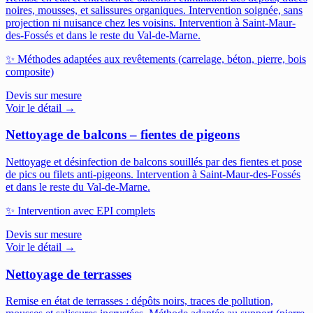
noires, mousses, et salissures organiques. Intervention soignée, sans
projection ni nuisance chez les voisins.
Intervention à Saint-Maur-
des-Fossés et dans le reste du Val-de-Marne.
✨
Méthodes adaptées aux revêtements (carrelage, béton, pierre, bois
composite)
Devis sur mesure
Voir le détail →
Nettoyage de balcons – fientes de pigeons
Nettoyage et désinfection de balcons souillés par des fientes et pose
de pics ou filets anti-pigeons.
Intervention à Saint-Maur-des-Fossés
et dans le reste du Val-de-Marne.
✨
Intervention avec EPI complets
Devis sur mesure
Voir le détail →
Nettoyage de terrasses
Remise en état de terrasses : dépôts noirs, traces de pollution,