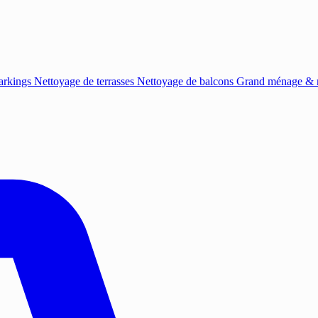
arkings
Nettoyage de terrasses
Nettoyage de balcons
Grand ménage & r