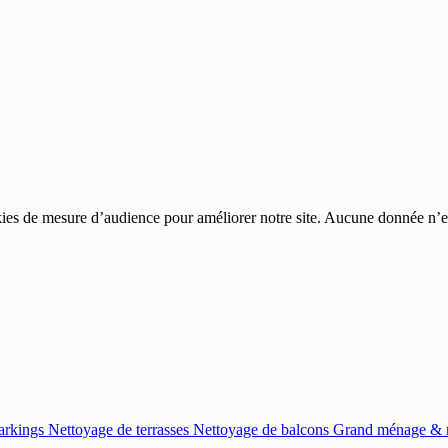
ies de mesure d’audience pour améliorer notre site. Aucune donnée n’est
arkings
Nettoyage de terrasses
Nettoyage de balcons
Grand ménage & r