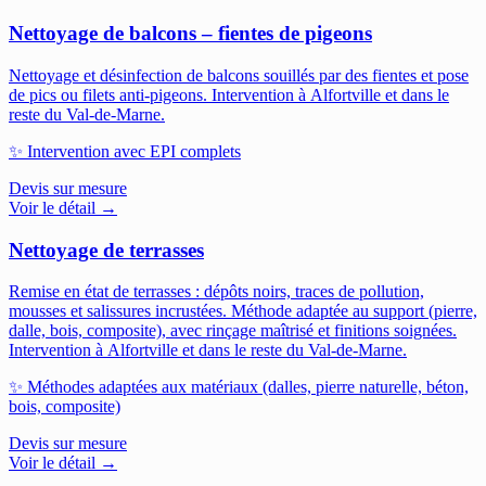
Nettoyage de balcons – fientes de pigeons
Nettoyage et désinfection de balcons souillés par des fientes et pose
de pics ou filets anti-pigeons.
Intervention à Alfortville et dans le
reste du Val-de-Marne.
✨
Intervention avec EPI complets
Devis sur mesure
Voir le détail →
Nettoyage de terrasses
Remise en état de terrasses : dépôts noirs, traces de pollution,
mousses et salissures incrustées. Méthode adaptée au support (pierre,
dalle, bois, composite), avec rinçage maîtrisé et finitions soignées.
Intervention à Alfortville et dans le reste du Val-de-Marne.
✨
Méthodes adaptées aux matériaux (dalles, pierre naturelle, béton,
bois, composite)
Devis sur mesure
Voir le détail →