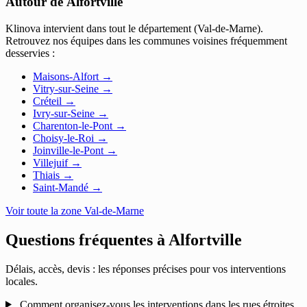
Autour de Alfortville
Klinova intervient dans tout le département (Val-de-Marne).
Retrouvez nos équipes dans les communes voisines fréquemment
desservies :
Maisons-Alfort
→
Vitry-sur-Seine
→
Créteil
→
Ivry-sur-Seine
→
Charenton-le-Pont
→
Choisy-le-Roi
→
Joinville-le-Pont
→
Villejuif
→
Thiais
→
Saint-Mandé
→
Voir toute la zone Val-de-Marne
Questions fréquentes à
Alfortville
Délais, accès, devis : les réponses précises pour vos interventions
locales.
Comment organisez-vous les interventions dans les rues étroites