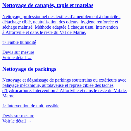
Nettoyage de canapés, tapis et matelas
Nettoyage professionnel des textiles d’ameublement à domicile :
détachage ciblé, neutralisation des odeurs, hygiène renforcée et
séchage maîtrisé. Méthode adaptée à chaque tissu.
Intervention
à Alfortville et dans le reste du Val-de-Marne.
✨
Faible humidité
Devis sur mesure
Voir le détail →
Nettoyage de parkings
Nettoyage et dégraissage de parkings souterrains ou extérieurs avec
balayage mécanique, autolaveuse et reprise ciblée des taches
d’hydrocarbure.
Intervention à Alfortville et dans le reste du Val-de-
Marne.
✨
Intervention de nuit possible
Devis sur mesure
Voir le détail →