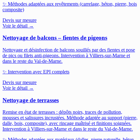
✨
Méthodes adaptées aux revêtements (carrelage, béton, pierre, bois
composite)
Devis sur mesure
Voir le détail →
Nettoyage de balcons – fientes de pigeons
Nettoyage et désinfection de balcons souillés par des fientes et pose
de pics ou filets anti-pigeons.
Intervention à Villiers-sur-Marne et
dans le reste du Val-de-Marne.
✨
Intervention avec EPI complets
Devis sur mesure
Voir le détail →
Nettoyage de terrasses
Remise en état de terrasses : dépôts noirs, traces de pollution,
mousses et salissures incrustées. Méthode adaptée au support (pierre,
dalle, bois, composite), avec rinçage maîtrisé et finitions soignées.
Intervention à Villiers-sur-Marne et dans le reste du Val-de-Marne.
✨
Méthodes adaptées aux matériaux (dalles, pierre naturelle, béton,