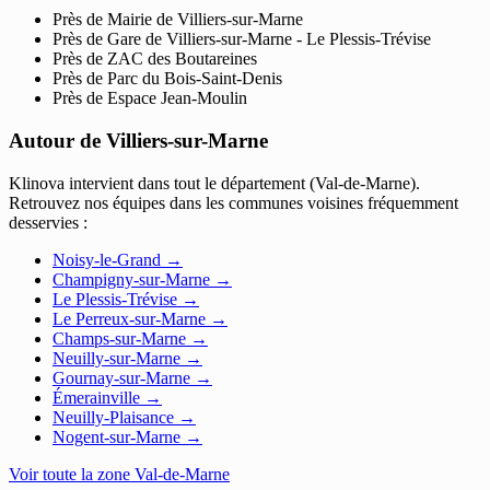
Près de Mairie de Villiers-sur-Marne
Près de Gare de Villiers-sur-Marne - Le Plessis-Trévise
Près de ZAC des Boutareines
Près de Parc du Bois-Saint-Denis
Près de Espace Jean-Moulin
Autour de Villiers-sur-Marne
Klinova intervient dans tout le département (Val-de-Marne).
Retrouvez nos équipes dans les communes voisines fréquemment
desservies :
Noisy-le-Grand
→
Champigny-sur-Marne
→
Le Plessis-Trévise
→
Le Perreux-sur-Marne
→
Champs-sur-Marne
→
Neuilly-sur-Marne
→
Gournay-sur-Marne
→
Émerainville
→
Neuilly-Plaisance
→
Nogent-sur-Marne
→
Voir toute la zone Val-de-Marne