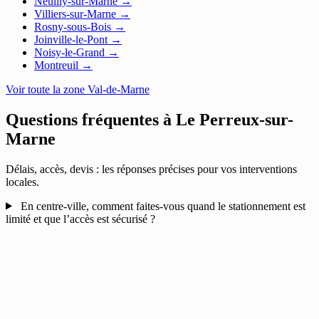
Neuilly-sur-Marne
→
Villiers-sur-Marne
→
Rosny-sous-Bois
→
Joinville-le-Pont
→
Noisy-le-Grand
→
Montreuil
→
Voir toute la zone Val-de-Marne
Questions fréquentes à
Le Perreux-sur-
Marne
Délais, accès, devis : les réponses précises pour vos interventions
locales.
En centre-ville, comment faites-vous quand le stationnement est
limité et que l’accès est sécurisé ?