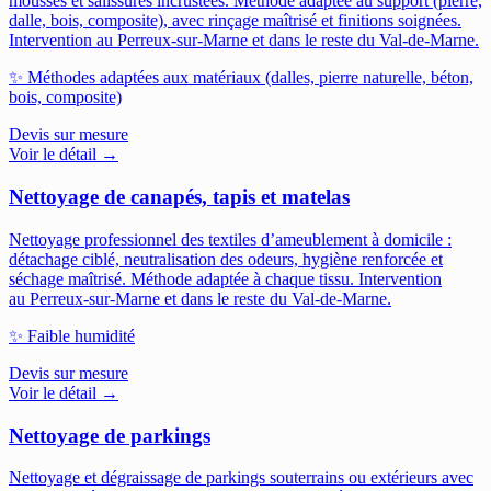
mousses et salissures incrustées. Méthode adaptée au support (pierre,
dalle, bois, composite), avec rinçage maîtrisé et finitions soignées.
Intervention au Perreux-sur-Marne et dans le reste du Val-de-Marne.
✨
Méthodes adaptées aux matériaux (dalles, pierre naturelle, béton,
bois, composite)
Devis sur mesure
Voir le détail →
Nettoyage de canapés, tapis et matelas
Nettoyage professionnel des textiles d’ameublement à domicile :
détachage ciblé, neutralisation des odeurs, hygiène renforcée et
séchage maîtrisé. Méthode adaptée à chaque tissu.
Intervention
au Perreux-sur-Marne et dans le reste du Val-de-Marne.
✨
Faible humidité
Devis sur mesure
Voir le détail →
Nettoyage de parkings
Nettoyage et dégraissage de parkings souterrains ou extérieurs avec