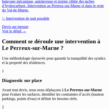
balayage mécanique, autolaveuse et reprise ciblée des taches
d’hydrocarbure.
Intervention au Perreux-sur-Marne et dans le reste
du Val-de-Marne.
✨
Intervention de nuit possible
Devis sur mesure
Voir le détail →
Comment se déroule une intervention à
Le Perreux-sur-Marne
?
Une méthodologie éprouvée pour garantir la tranquillité des syndics
et la propreté des résidences.
1
Diagnostic sur place
Avant tout devis, nous nous déplaçons à
Le Perreux-sur-Marne
pour évaluer les surfaces, identifier les contraintes d’accès (hauteur
parkings, points d'eau) et définir les besoins réels.
2