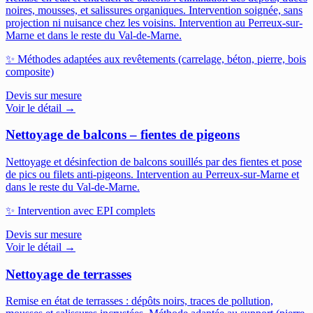
noires, mousses, et salissures organiques. Intervention soignée, sans
projection ni nuisance chez les voisins.
Intervention au Perreux-sur-
Marne et dans le reste du Val-de-Marne.
✨
Méthodes adaptées aux revêtements (carrelage, béton, pierre, bois
composite)
Devis sur mesure
Voir le détail →
Nettoyage de balcons – fientes de pigeons
Nettoyage et désinfection de balcons souillés par des fientes et pose
de pics ou filets anti-pigeons.
Intervention au Perreux-sur-Marne et
dans le reste du Val-de-Marne.
✨
Intervention avec EPI complets
Devis sur mesure
Voir le détail →
Nettoyage de terrasses
Remise en état de terrasses : dépôts noirs, traces de pollution,