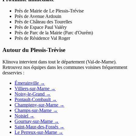
Près de Mairie de Le Plessis-Trévise
Près de Avenue Ardouin
Près de Château des Tourelles
Près de Espace Paul Valéry
Près de Parc de la Mairie (Parc d'Ourém)
Près de Résidence Val Roger
Autour du Plessis-Trévise
Klinova intervient dans tout le département (Val-de-Marne).
Retrouvez nos équipes dans les communes voisines fréquemment
desservies :
Émerainville
→
Villiers-sur-Marne
→
Noisy-le-Grand
→
Pontault-Combault
→
Champigny-sur-Marne
→
Champs-sur-Marne
→
Noisiel
→
Gournay-sur-Marne
→
Saint-Maur-des-Fossés
→
Le Perreux-sur-Marne
→