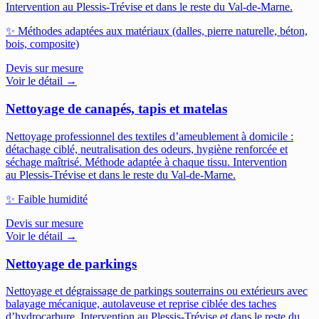
Intervention au Plessis-Trévise et dans le reste du Val-de-Marne.
✨
Méthodes adaptées aux matériaux (dalles, pierre naturelle, béton,
bois, composite)
Devis sur mesure
Voir le détail →
Nettoyage de canapés, tapis et matelas
Nettoyage professionnel des textiles d’ameublement à domicile :
détachage ciblé, neutralisation des odeurs, hygiène renforcée et
séchage maîtrisé. Méthode adaptée à chaque tissu.
Intervention
au Plessis-Trévise et dans le reste du Val-de-Marne.
✨
Faible humidité
Devis sur mesure
Voir le détail →
Nettoyage de parkings
Nettoyage et dégraissage de parkings souterrains ou extérieurs avec
balayage mécanique, autolaveuse et reprise ciblée des taches
d’hydrocarbure.
Intervention au Plessis-Trévise et dans le reste du