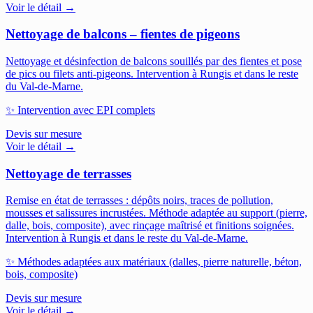
Voir le détail →
Nettoyage de balcons – fientes de pigeons
Nettoyage et désinfection de balcons souillés par des fientes et pose
de pics ou filets anti-pigeons.
Intervention à Rungis et dans le reste
du Val-de-Marne.
✨
Intervention avec EPI complets
Devis sur mesure
Voir le détail →
Nettoyage de terrasses
Remise en état de terrasses : dépôts noirs, traces de pollution,
mousses et salissures incrustées. Méthode adaptée au support (pierre,
dalle, bois, composite), avec rinçage maîtrisé et finitions soignées.
Intervention à Rungis et dans le reste du Val-de-Marne.
✨
Méthodes adaptées aux matériaux (dalles, pierre naturelle, béton,
bois, composite)
Devis sur mesure
Voir le détail →