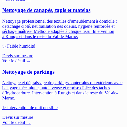
Nettoyage de canapés, tapis et matelas
Nettoyage professionnel des textiles d’ameublement à domicile :
détachage ciblé, neutralisation des odeurs, hygiène renforcée et
séchage maîtrisé. Méthode adaptée à chaque tissu.
Intervention
à Rungis et dans le reste du Val-de-Marne.
✨
Faible humidité
Devis sur mesure
Voir le détail →
Nettoyage de parkings
Nettoyage et dégraissage de parkings souterrains ou extérieurs avec
balayage mécanique, autolaveuse et reprise ciblée des taches
d’hydrocarbure.
Intervention à Rungis et dans le reste du Val-de-
Marne.
✨
Intervention de nuit possible
Devis sur mesure
Voir le détail →