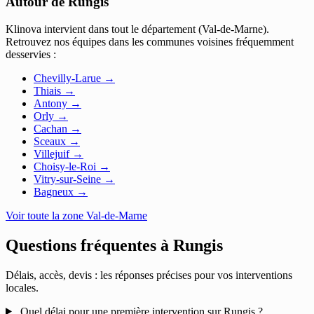
Autour de Rungis
Klinova intervient dans tout le département (Val-de-Marne).
Retrouvez nos équipes dans les communes voisines fréquemment
desservies :
Chevilly-Larue
→
Thiais
→
Antony
→
Orly
→
Cachan
→
Sceaux
→
Villejuif
→
Choisy-le-Roi
→
Vitry-sur-Seine
→
Bagneux
→
Voir toute la zone Val-de-Marne
Questions fréquentes à
Rungis
Délais, accès, devis : les réponses précises pour vos interventions
locales.
Quel délai pour une première intervention sur Rungis ?