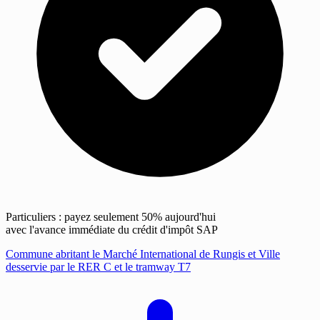
Particuliers : payez seulement 50% aujourd'hui
avec l'avance immédiate du crédit d'impôt SAP
Commune abritant le Marché International de Rungis et Ville
desservie par le RER C et le tramway T7