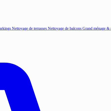
arkings
Nettoyage de terrasses
Nettoyage de balcons
Grand ménage & r