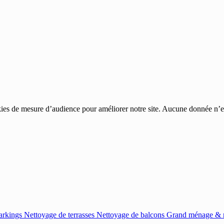
ies de mesure d’audience pour améliorer notre site. Aucune donnée n’est
arkings
Nettoyage de terrasses
Nettoyage de balcons
Grand ménage & r