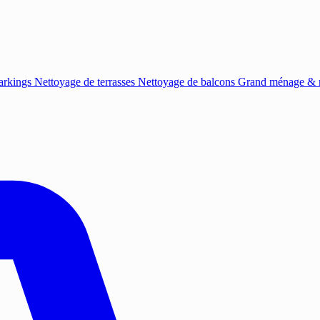
arkings
Nettoyage de terrasses
Nettoyage de balcons
Grand ménage & r