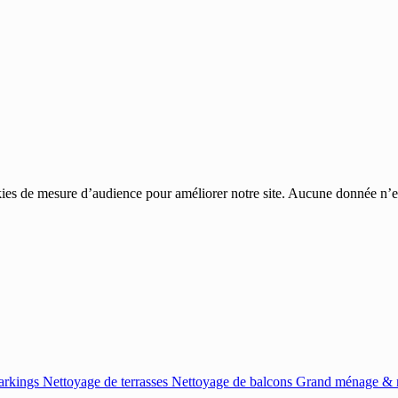
ies de mesure d’audience pour améliorer notre site. Aucune donnée n’est
arkings
Nettoyage de terrasses
Nettoyage de balcons
Grand ménage & r