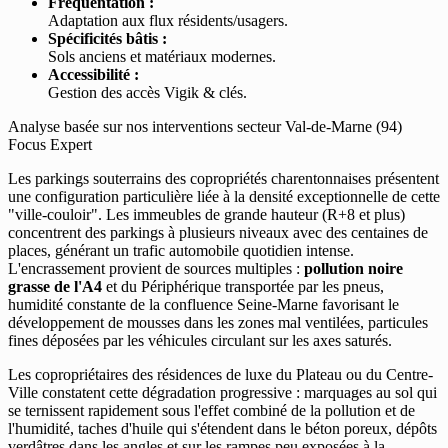
Fréquentation :
Adaptation aux flux résidents/usagers.
Spécificités bâtis :
Sols anciens et matériaux modernes.
Accessibilité :
Gestion des accès Vigik & clés.
Analyse basée sur nos interventions secteur Val-de-Marne (94)
Focus Expert
Les parkings souterrains des copropriétés charentonnaises présentent
une configuration particulière liée à la densité exceptionnelle de cette
"ville-couloir". Les immeubles de grande hauteur (R+8 et plus)
concentrent des parkings à plusieurs niveaux avec des centaines de
places, générant un trafic automobile quotidien intense.
L'encrassement provient de sources multiples :
pollution noire
grasse de l'A4
et du Périphérique transportée par les pneus,
humidité constante de la confluence Seine-Marne favorisant le
développement de mousses dans les zones mal ventilées, particules
fines déposées par les véhicules circulant sur les axes saturés.
Les copropriétaires des résidences de luxe du Plateau ou du Centre-
Ville constatent cette dégradation progressive : marquages au sol qui
se ternissent rapidement sous l'effet combiné de la pollution et de
l'humidité, taches d'huile qui s'étendent dans le béton poreux, dépôts
verdâtres dans les angles et sur les rampes peu exposées à la