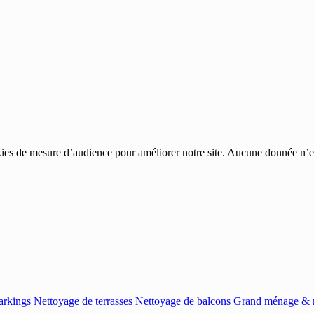
ies de mesure d’audience pour améliorer notre site. Aucune donnée n’est
arkings
Nettoyage de terrasses
Nettoyage de balcons
Grand ménage & r