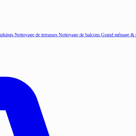
arkings
Nettoyage de terrasses
Nettoyage de balcons
Grand ménage & r