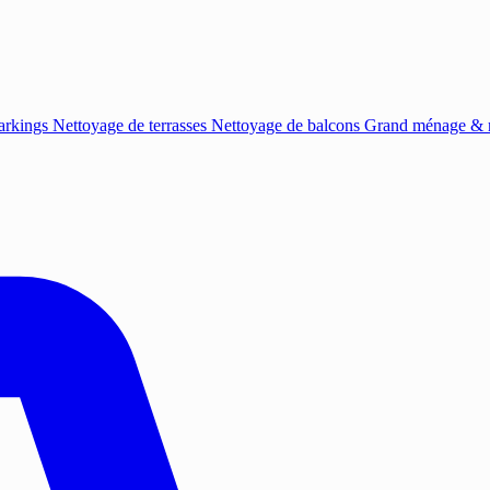
arkings
Nettoyage de terrasses
Nettoyage de balcons
Grand ménage & r