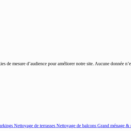
ies de mesure d’audience pour améliorer notre site. Aucune donnée n’est
arkings
Nettoyage de terrasses
Nettoyage de balcons
Grand ménage & r