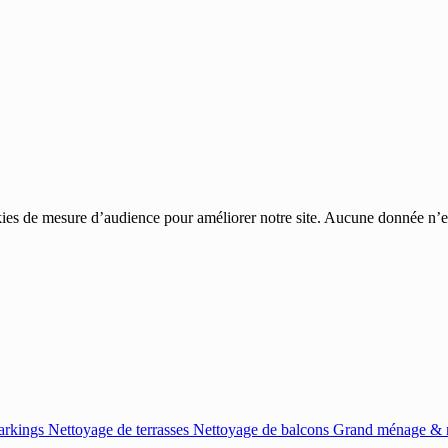
ies de mesure d’audience pour améliorer notre site. Aucune donnée n’est
arkings
Nettoyage de terrasses
Nettoyage de balcons
Grand ménage & r