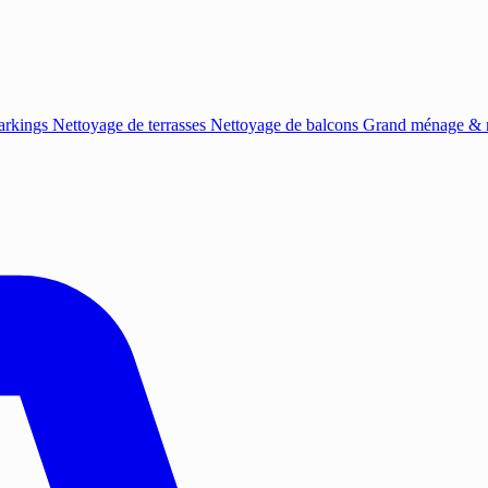
arkings
Nettoyage de terrasses
Nettoyage de balcons
Grand ménage & r