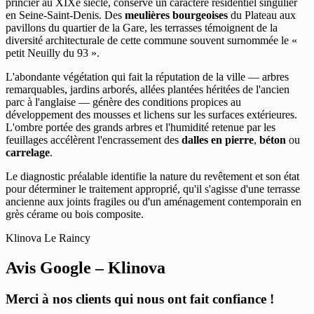
princier au XIXe siècle, conserve un caractère résidentiel singulier
en Seine-Saint-Denis. Des
meulières bourgeoises
du Plateau aux
pavillons du quartier de la Gare, les terrasses témoignent de la
diversité architecturale de cette commune souvent surnommée le «
petit Neuilly du 93 ».
L'abondante végétation qui fait la réputation de la ville — arbres
remarquables, jardins arborés, allées plantées héritées de l'ancien
parc à l'anglaise — génère des conditions propices au
développement des mousses et lichens sur les surfaces extérieures.
L'ombre portée des grands arbres et l'humidité retenue par les
feuillages accélèrent l'encrassement des
dalles en pierre
,
béton
ou
carrelage
.
Le diagnostic préalable identifie la nature du revêtement et son état
pour déterminer le traitement approprié, qu'il s'agisse d'une terrasse
ancienne aux joints fragiles ou d'un aménagement contemporain en
grès cérame ou bois composite.
Klinova Le Raincy
Avis Google – Klinova
Merci à nos clients qui nous ont fait confiance !