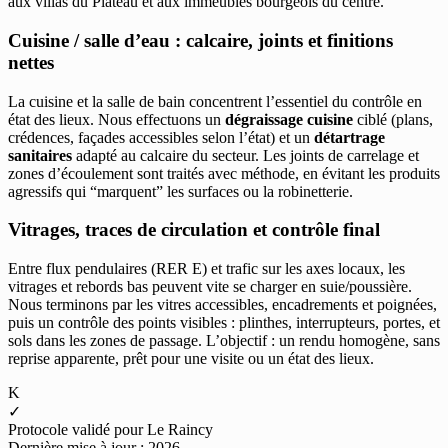
aux villas du Plateau et aux immeubles bourgeois du centre.
Cuisine / salle d’eau : calcaire, joints et finitions
nettes
La cuisine et la salle de bain concentrent l’essentiel du contrôle en
état des lieux. Nous effectuons un
dégraissage cuisine
ciblé (plans,
crédences, façades accessibles selon l’état) et un
détartrage
sanitaires
adapté au calcaire du secteur. Les joints de carrelage et
zones d’écoulement sont traités avec méthode, en évitant les produits
agressifs qui “marquent” les surfaces ou la robinetterie.
Vitrages, traces de circulation et contrôle final
Entre flux pendulaires (RER E) et trafic sur les axes locaux, les
vitrages et rebords bas peuvent vite se charger en suie/poussière.
Nous terminons par les vitres accessibles, encadrements et poignées,
puis un contrôle des points visibles : plinthes, interrupteurs, portes, et
sols dans les zones de passage. L’objectif : un rendu homogène, sans
reprise apparente, prêt pour une visite ou un état des lieux.
K
✓
Protocole validé pour Le Raincy
Dernière mise à jour : 2026