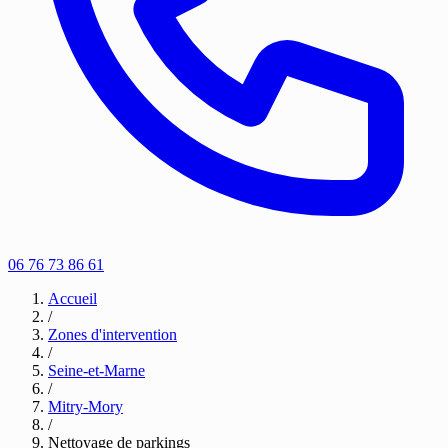
06 76 73 86 61
Accueil
/
Zones d'intervention
/
Seine-et-Marne
/
Mitry-Mory
/
Nettoyage de parkings