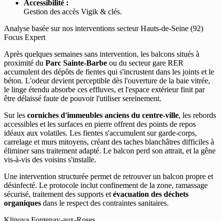
Accessibilité :
Gestion des accès Vigik & clés.
Analyse basée sur nos interventions secteur Hauts-de-Seine (92)
Focus Expert
Après quelques semaines sans intervention, les balcons situés à
proximité du
Parc Sainte-Barbe
ou du secteur gare RER
accumulent des dépôts de fientes qui s'incrustent dans les joints et le
béton. L'odeur devient perceptible dès l'ouverture de la baie vitrée,
le linge étendu absorbe ces effluves, et l'espace extérieur finit par
être délaissé faute de pouvoir l'utiliser sereinement.
Sur les
corniches d'immeubles anciens du centre-ville
, les rebords
accessibles et les surfaces en pierre offrent des points de repos
idéaux aux volatiles. Les fientes s'accumulent sur garde-corps,
carrelage et murs mitoyens, créant des taches blanchâtres difficiles à
éliminer sans traitement adapté. Le balcon perd son attrait, et la gêne
vis-à-vis des voisins s'installe.
Une intervention structurée permet de retrouver un balcon propre et
désinfecté. Le protocole inclut confinement de la zone, ramassage
sécurisé, traitement des supports et
évacuation des déchets
organiques
dans le respect des contraintes sanitaires.
Klinova Fontenay-aux-Roses