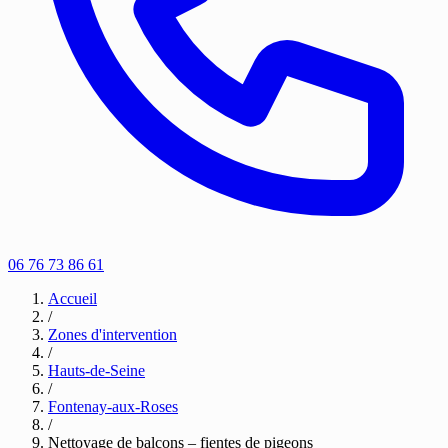
06 76 73 86 61
Accueil
/
Zones d'intervention
/
Hauts-de-Seine
/
Fontenay-aux-Roses
/
Nettoyage de balcons – fientes de pigeons