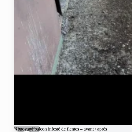
Nettoyage balcon infesté de fientes – avant / après
Lire la vidéo