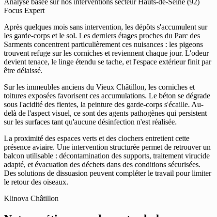
Analyse basée sur nos interventions secteur Hauts-de-Seine (92)
Focus Expert
Après quelques mois sans intervention, les dépôts s'accumulent sur
les garde-corps et le sol. Les derniers étages proches du Parc des
Sarments concentrent particulièrement ces nuisances : les pigeons
trouvent refuge sur les corniches et reviennent chaque jour. L'odeur
devient tenace, le linge étendu se tache, et l'espace extérieur finit par
être délaissé.
Sur les immeubles anciens du Vieux Châtillon, les corniches et
toitures exposées favorisent ces accumulations. Le béton se dégrade
sous l'acidité des fientes, la peinture des garde-corps s'écaille. Au-
delà de l'aspect visuel, ce sont des agents pathogènes qui persistent
sur les surfaces tant qu'aucune désinfection n'est réalisée.
La proximité des espaces verts et des clochers entretient cette
présence aviaire. Une intervention structurée permet de retrouver un
balcon utilisable : décontamination des supports, traitement virucide
adapté, et évacuation des déchets dans des conditions sécurisées.
Des solutions de dissuasion peuvent compléter le travail pour limiter
le retour des oiseaux.
Klinova Châtillon