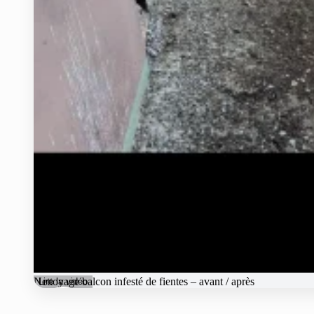
Nettoyage balcon infesté de fientes – avant / après
Lire la vidéo