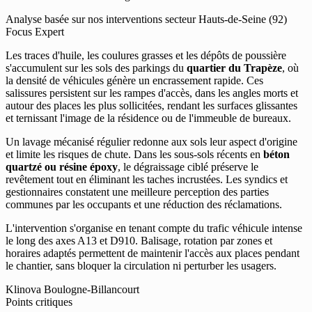
Analyse basée sur nos interventions secteur Hauts-de-Seine (92)
Focus Expert
Les traces d'huile, les coulures grasses et les dépôts de poussière
s'accumulent sur les sols des parkings du
quartier du Trapèze
, où
la densité de véhicules génère un encrassement rapide. Ces
salissures persistent sur les rampes d'accès, dans les angles morts et
autour des places les plus sollicitées, rendant les surfaces glissantes
et ternissant l'image de la résidence ou de l'immeuble de bureaux.
Un lavage mécanisé régulier redonne aux sols leur aspect d'origine
et limite les risques de chute. Dans les sous-sols récents en
béton
quartzé ou résine époxy
, le dégraissage ciblé préserve le
revêtement tout en éliminant les taches incrustées. Les syndics et
gestionnaires constatent une meilleure perception des parties
communes par les occupants et une réduction des réclamations.
L'intervention s'organise en tenant compte du trafic véhicule intense
le long des axes A13 et D910. Balisage, rotation par zones et
horaires adaptés permettent de maintenir l'accès aux places pendant
le chantier, sans bloquer la circulation ni perturber les usagers.
Klinova Boulogne-Billancourt
Points critiques