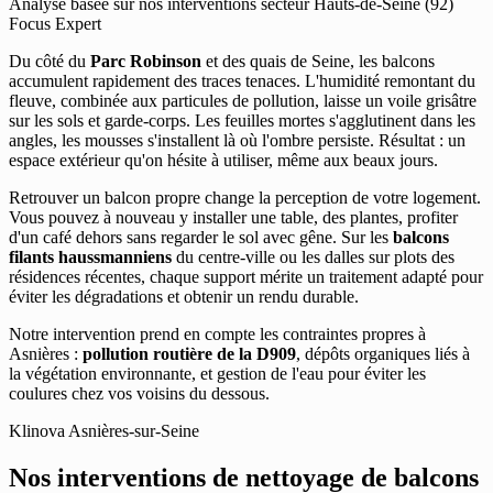
Analyse basée sur nos interventions secteur Hauts-de-Seine (92)
Focus Expert
Du côté du
Parc Robinson
et des quais de Seine, les balcons
accumulent rapidement des traces tenaces. L'humidité remontant du
fleuve, combinée aux particules de pollution, laisse un voile grisâtre
sur les sols et garde-corps. Les feuilles mortes s'agglutinent dans les
angles, les mousses s'installent là où l'ombre persiste. Résultat : un
espace extérieur qu'on hésite à utiliser, même aux beaux jours.
Retrouver un balcon propre change la perception de votre logement.
Vous pouvez à nouveau y installer une table, des plantes, profiter
d'un café dehors sans regarder le sol avec gêne. Sur les
balcons
filants haussmanniens
du centre-ville ou les dalles sur plots des
résidences récentes, chaque support mérite un traitement adapté pour
éviter les dégradations et obtenir un rendu durable.
Notre intervention prend en compte les contraintes propres à
Asnières :
pollution routière de la D909
, dépôts organiques liés à
la végétation environnante, et gestion de l'eau pour éviter les
coulures chez vos voisins du dessous.
Klinova Asnières-sur-Seine
Nos interventions de nettoyage de balcons