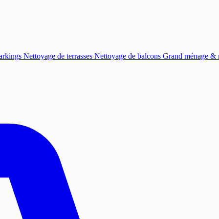
arkings
Nettoyage de terrasses
Nettoyage de balcons
Grand ménage & r