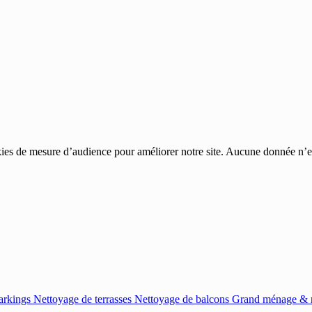
ies de mesure d’audience pour améliorer notre site. Aucune donnée n’est
arkings
Nettoyage de terrasses
Nettoyage de balcons
Grand ménage & r