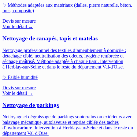
✨
Méthodes adaptées aux matériaux (dalles, pierre naturelle, béton,
bois, composite)
Devis sur mesure
Voir le détail →
Nettoyage de canapés, tapis et matelas
Nettoyage professionnel des textiles d’ameublement à domicile :
détachage ciblé, neutralisation des odeurs, hygiène renforcée et
séchage maîtrisé. Méthode adaptée à chaque tissu.
Intervention
à Herblay-sur-Seine et dans le reste du département Val-d'Oise.
✨
Faible humidité
Devis sur mesure
Voir le détail →
Nettoyage de parkings
Nettoyage et dégraissage de parkings souterrains ou extérieurs avec
balayage mécanique, autolaveuse et reprise ciblée des taches
d’hydrocarbure.
Intervention à Herblay-sur-Seine et dans le reste du
département Val-d'Oise.