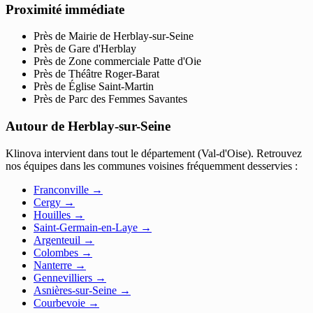
Proximité immédiate
Près de Mairie de Herblay-sur-Seine
Près de Gare d'Herblay
Près de Zone commerciale Patte d'Oie
Près de Théâtre Roger-Barat
Près de Église Saint-Martin
Près de Parc des Femmes Savantes
Autour de Herblay-sur-Seine
Klinova intervient dans tout le département (Val-d'Oise). Retrouvez
nos équipes dans les communes voisines fréquemment desservies :
Franconville
→
Cergy
→
Houilles
→
Saint-Germain-en-Laye
→
Argenteuil
→
Colombes
→
Nanterre
→
Gennevilliers
→
Asnières-sur-Seine
→
Courbevoie
→