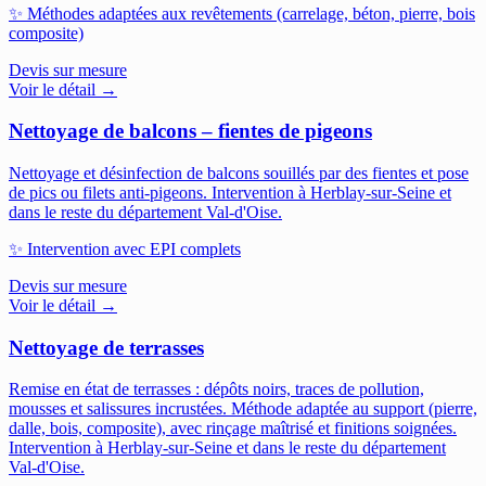
✨
Méthodes adaptées aux revêtements (carrelage, béton, pierre, bois
composite)
Devis sur mesure
Voir le détail →
Nettoyage de balcons – fientes de pigeons
Nettoyage et désinfection de balcons souillés par des fientes et pose
de pics ou filets anti-pigeons.
Intervention à Herblay-sur-Seine et
dans le reste du département Val-d'Oise.
✨
Intervention avec EPI complets
Devis sur mesure
Voir le détail →
Nettoyage de terrasses
Remise en état de terrasses : dépôts noirs, traces de pollution,
mousses et salissures incrustées. Méthode adaptée au support (pierre,
dalle, bois, composite), avec rinçage maîtrisé et finitions soignées.
Intervention à Herblay-sur-Seine et dans le reste du département
Val-d'Oise.