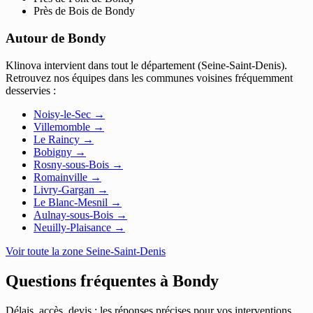
Près de Bois de Bondy
Autour de Bondy
Klinova intervient dans tout le département (Seine-Saint-Denis).
Retrouvez nos équipes dans les communes voisines fréquemment
desservies :
Noisy-le-Sec
→
Villemomble
→
Le Raincy
→
Bobigny
→
Rosny-sous-Bois
→
Romainville
→
Livry-Gargan
→
Le Blanc-Mesnil
→
Aulnay-sous-Bois
→
Neuilly-Plaisance
→
Voir toute la zone Seine-Saint-Denis
Questions fréquentes à
Bondy
Délais, accès, devis : les réponses précises pour vos interventions