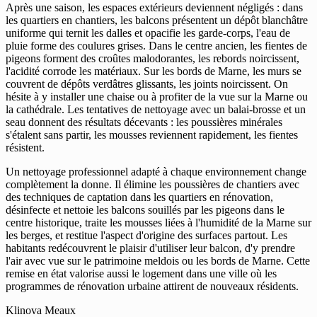
Après une saison, les espaces extérieurs deviennent négligés : dans
les quartiers en chantiers, les balcons présentent un dépôt blanchâtre
uniforme qui ternit les dalles et opacifie les garde-corps, l'eau de
pluie forme des coulures grises. Dans le centre ancien, les fientes de
pigeons forment des croûtes malodorantes, les rebords noircissent,
l'acidité corrode les matériaux. Sur les bords de Marne, les murs se
couvrent de dépôts verdâtres glissants, les joints noircissent. On
hésite à y installer une chaise ou à profiter de la vue sur la Marne ou
la cathédrale. Les tentatives de nettoyage avec un balai-brosse et un
seau donnent des résultats décevants : les poussières minérales
s'étalent sans partir, les mousses reviennent rapidement, les fientes
résistent.
Un nettoyage professionnel adapté à chaque environnement change
complètement la donne. Il élimine les poussières de chantiers avec
des techniques de captation dans les quartiers en rénovation,
désinfecte et nettoie les balcons souillés par les pigeons dans le
centre historique, traite les mousses liées à l'humidité de la Marne sur
les berges, et restitue l'aspect d'origine des surfaces partout. Les
habitants redécouvrent le plaisir d'utiliser leur balcon, d'y prendre
l'air avec vue sur le patrimoine meldois ou les bords de Marne. Cette
remise en état valorise aussi le logement dans une ville où les
programmes de rénovation urbaine attirent de nouveaux résidents.
Klinova Meaux