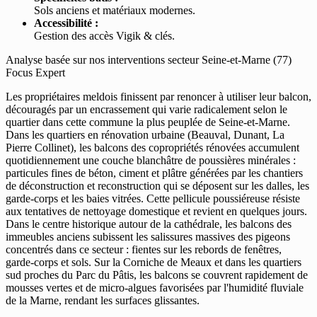
Sols anciens et matériaux modernes.
Accessibilité :
Gestion des accès Vigik & clés.
Analyse basée sur nos interventions secteur Seine-et-Marne (77)
Focus Expert
Les propriétaires meldois finissent par renoncer à utiliser leur balcon,
découragés par un encrassement qui varie radicalement selon le
quartier dans cette commune la plus peuplée de Seine-et-Marne.
Dans les quartiers en rénovation urbaine (Beauval, Dunant, La
Pierre Collinet), les balcons des copropriétés rénovées accumulent
quotidiennement une couche blanchâtre de poussières minérales :
particules fines de béton, ciment et plâtre générées par les chantiers
de déconstruction et reconstruction qui se déposent sur les dalles, les
garde-corps et les baies vitrées. Cette pellicule poussiéreuse résiste
aux tentatives de nettoyage domestique et revient en quelques jours.
Dans le centre historique autour de la cathédrale, les balcons des
immeubles anciens subissent les salissures massives des pigeons
concentrés dans ce secteur : fientes sur les rebords de fenêtres,
garde-corps et sols. Sur la Corniche de Meaux et dans les quartiers
sud proches du Parc du Pâtis, les balcons se couvrent rapidement de
mousses vertes et de micro-algues favorisées par l'humidité fluviale
de la Marne, rendant les surfaces glissantes.