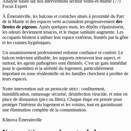
Analyse basée sur nos interventions secteur Seine-et-Marne (77)
Focus Expert
À Émerainville, les balcons et corniches situés à proximité du Parc
de la Mairie et des espaces verts accumulent progressivement
des
fientes de pigeons
. Après quelques mois, les dépôts s'épaississent,
les odeurs deviennent tenaces, et le risque sanitaire augmente. Les
occupants hésitent à utiliser leur espace extérieur, frustrés par la gêne
et les craintes hygiéniques.
Un assainissement professionnel redonne confiance et confort. Le
balcon redevient utilisable, les supports retrouvent leur aspect, et
surtout, les agents pathogènes sont éliminés. C'est un gain immédiat
pour le quotidien et la sérénité du logement, particulièrement
important en zone résidentielle où les familles cherchent à profiter de
leurs espaces.
Notre intervention suit un protocole strict : confinement,
humidification, ramassage sécurisé, désinfection virucide, et mise en
place de dissuasion (pics ou filets). Chaque étape est pensée pour
protéger l'intérieur du logement et les voisins, tout en garantissant
une élimination complète de la contamination.
Klinova Émerainville