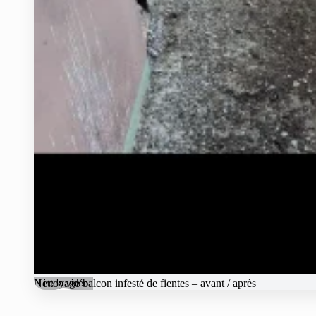
Nettoyage balcon infesté de fientes – avant / après
Lire la vidéo