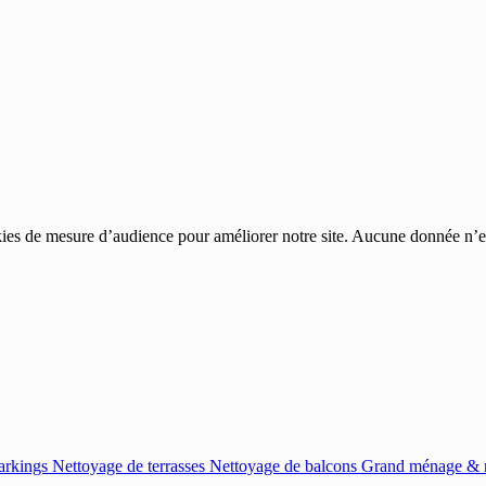
ies de mesure d’audience pour améliorer notre site. Aucune donnée n’est
arkings
Nettoyage de terrasses
Nettoyage de balcons
Grand ménage & r