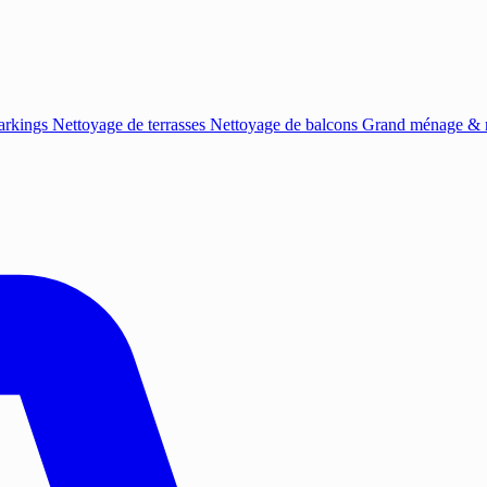
arkings
Nettoyage de terrasses
Nettoyage de balcons
Grand ménage & r