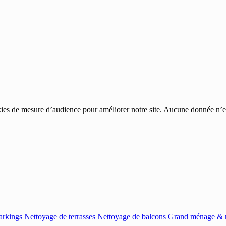
ies de mesure d’audience pour améliorer notre site. Aucune donnée n’est
arkings
Nettoyage de terrasses
Nettoyage de balcons
Grand ménage & r