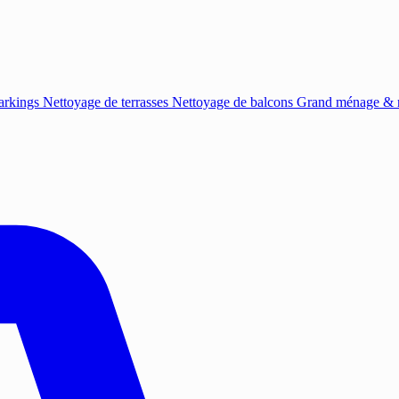
arkings
Nettoyage de terrasses
Nettoyage de balcons
Grand ménage & r